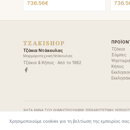
736.56€
736.5
TZAKISHOP
ΠΡΟΪΌΝ
Τζάκια
Τζάκια Ντάκουλας
Σόμπες
Μαρμαροτεχνική Ντάκουλας
Ψησταρι
Τζάκια & Κήπος
· Από το
1982
Κήπος
Εκκλησια
Εκκλησάκ
ΧΗΤΑ ΑΝΝΑ ΤΟΥ ΔΗΜΗΤΡΙΟΥ
ΑΦΜ:
105648171
ΓΕΜΗ:
1915007
Χρησιμοποιούμε cookies για τη βελτίωση της εμπειρίας σας