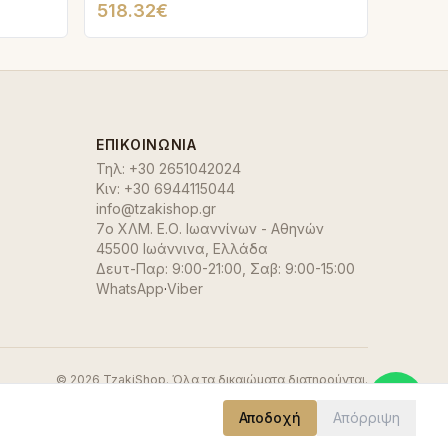
518.32€
ΕΠΙΚΟΙΝΩΝΊΑ
Τηλ:
+30 2651042024
Κιν:
+30 6944115044
info@tzakishop.gr
7ο ΧΛΜ. Ε.Ο. Ιωαννίνων - Αθηνών
45500 Ιωάννινα
,
Ελλάδα
Δευτ-Παρ: 9:00-21:00, Σαβ: 9:00-15:00
WhatsApp
·
Viber
©
2026
TzakiShop. Όλα τα δικαιώματα διατηρούνται.
Αποδοχή
Απόρριψη