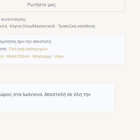
Ρωτήστε μας
ν συνεννόησης
λή · Κάρτα (Visa/Mastercard) · Τραπεζική κατάθεση
ιμότητας πριν την αποστολή
στή ·
Πολιτική επιστροφών
24
·
6944115044
·
WhatsApp
·
Viber
ώρος στα Ιωάννινα. Αποστολή σε όλη την