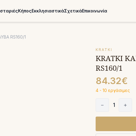
σταριές
Κήπος
Εκκλησιαστικά
Σχετικά
Επικοινωνία
ΥΒΑ RS160/1
KRATKI
KRATKI Κ
RS160/1
84.32€
4 - 10 εργάσιμες
−
1
+