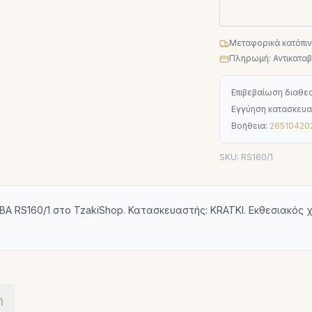
Μεταφορικά κατόπι
Πληρωμή: Αντικαταβο
Επιβεβαίωση διαθεσ
Εγγύηση κατασκευα
Βοήθεια:
26510420
SKU:
RS160/1
RS160/1 στο TzakiShop. Κατασκευαστής: KRATKI. Εκθεσιακός χ
η