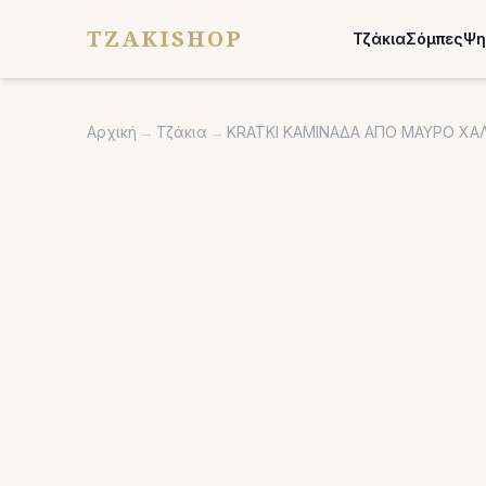
TZAKISHOP
Τζάκια
Σόμπες
Ψη
Αρχική
→
Τζάκια
→
KRATKI ΚΑΜΙΝΑΔΑ ΑΠΟ ΜΑΥΡΟ ΧΑΛ