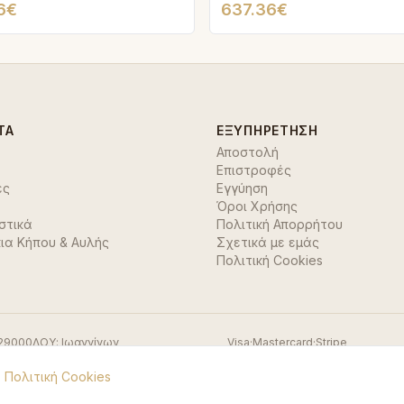
6€
637.36€
ΤΑ
ΕΞΥΠΗΡΈΤΗΣΗ
Αποστολή
Επιστροφές
ές
Εγγύηση
Όροι Χρήσης
στικά
Πολιτική Απορρήτου
ια Κήπου & Αυλής
Σχετικά με εμάς
Πολιτική Cookies
29000
ΔΟΥ:
Ιωαννίνων
Visa
·
Mastercard
·
Stripe
.
Πολιτική Cookies