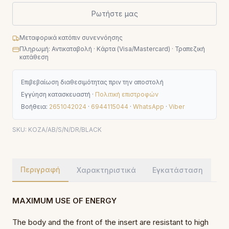
Ρωτήστε μας
Μεταφορικά κατόπιν συνεννόησης
Πληρωμή: Αντικαταβολή · Κάρτα (Visa/Mastercard) · Τραπεζική
κατάθεση
Επιβεβαίωση διαθεσιμότητας πριν την αποστολή
Εγγύηση κατασκευαστή ·
Πολιτική επιστροφών
Βοήθεια:
2651042024
·
6944115044
·
WhatsApp
·
Viber
SKU:
KOZA/AB/S/N/DR/BLACK
Περιγραφή
Χαρακτηριστικά
Εγκατάσταση
MAXIMUM USE OF ENERGY
The body and the front of the insert are resistant to high