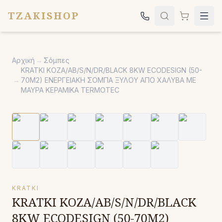
TZAKISHOP
Τζάκια
Αρχική
→
Σόμπες
Σόμπες
KRATKI KOZA/AB/S/N/DR/BLACK 8KW ECODESIGN (50-
→
70M2) ΕΝΕΡΓΕΙΑΚΗ ΣΟΜΠΑ ΞΥΛΟΥ ΑΠΟ ΧΑΛΥΒΑ ΜΕ
Ψησταριές
ΜΑΥΡΑ ΚΕΡΑΜΙΚΑ TERMOTEC
Κήπος
Εκκλησιαστικά
Σχετικά
Επικοινωνία
Καλέστε μας:
2651042024
KRATKI
KRATKI KOZA/AB/S/N/DR/BLACK
8KW ECODESIGN (50-70M2)