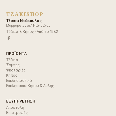
TZAKISHOP
Τζάκια Ντάκουλας
Μαρμαροτεχνική Ντάκουλας
Τζάκια & Κήπος
· Από το
1982
ΠΡΟΪΌΝΤΑ
Τζάκια
Σόμπες
Ψησταριές
Κήπος
Εκκλησιαστικά
Εκκλησάκια Κήπου & Αυλής
ΕΞΥΠΗΡΈΤΗΣΗ
Αποστολή
Επιστροφές