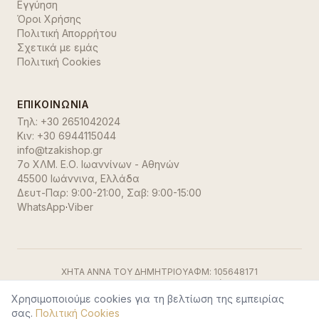
Εγγύηση
Όροι Χρήσης
Πολιτική Απορρήτου
Σχετικά με εμάς
Πολιτική Cookies
ΕΠΙΚΟΙΝΩΝΊΑ
Τηλ:
+30 2651042024
Κιν:
+30 6944115044
info@tzakishop.gr
7ο ΧΛΜ. Ε.Ο. Ιωαννίνων - Αθηνών
45500 Ιωάννινα
,
Ελλάδα
Δευτ-Παρ: 9:00-21:00, Σαβ: 9:00-15:00
WhatsApp
·
Viber
ΧΗΤΑ ΑΝΝΑ ΤΟΥ ΔΗΜΗΤΡΙΟΥ
ΑΦΜ:
105648171
ΓΕΜΗ:
191500729000
ΔΟΥ:
Ιωαννίνων
Visa
·
Mastercard
·
Stripe
Χρησιμοποιούμε cookies για τη βελτίωση της εμπειρίας
©
2026
TzakiShop. Όλα τα δικαιώματα διατηρούνται.
σας.
Πολιτική Cookies