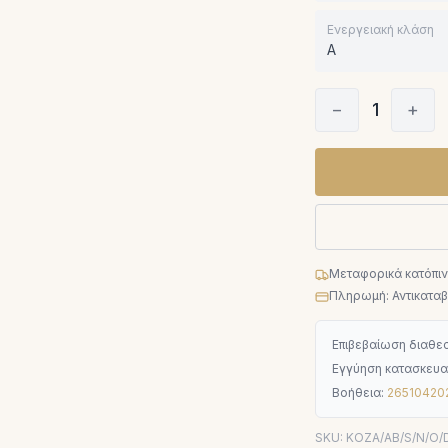
Ενεργειακή κλάση
A
−
1
+
Μεταφορικά κατόπι
Πληρωμή: Αντικαταβο
Επιβεβαίωση διαθεσ
Εγγύηση κατασκευα
Βοήθεια:
26510420
SKU:
KOZA/AB/S/N/O/