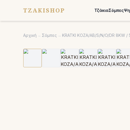
TZAKISHOP
Τζάκια
Σόμπες
Ψη
Αρχική
→
Σόμπες
→
KRATKI KOZA/AB/S/N/O/DR 8KW