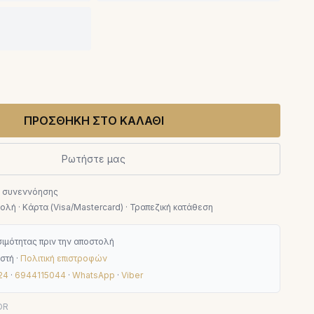
ΠΡΟΣΘΗΚΗ ΣΤΟ ΚΑΛΑΘΙ
Ρωτήστε μας
ν συνεννόησης
λή · Κάρτα (Visa/Mastercard) · Τραπεζική κατάθεση
ιμότητας πριν την αποστολή
στή ·
Πολιτική επιστροφών
24
·
6944115044
·
WhatsApp
·
Viber
DR