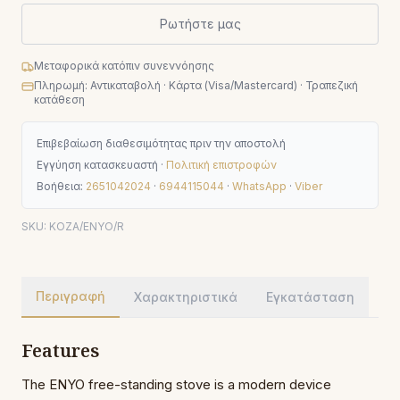
Ρωτήστε μας
Μεταφορικά κατόπιν συνεννόησης
Πληρωμή: Αντικαταβολή · Κάρτα (Visa/Mastercard) · Τραπεζική
κατάθεση
Επιβεβαίωση διαθεσιμότητας πριν την αποστολή
Εγγύηση κατασκευαστή ·
Πολιτική επιστροφών
Βοήθεια:
2651042024
·
6944115044
·
WhatsApp
·
Viber
SKU:
KOZA/ENYO/R
Περιγραφή
Χαρακτηριστικά
Εγκατάσταση
Features
The ENYO free-standing stove is a modern device