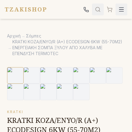
TZAKISHOP
Τζάκια
Αρχική
→
Σόμπες
Σόμπες
KRATKI KOZA/ENYO/R (A+) ECODESIGN 6KW (55-70M2)
→
ΕΝΕΡΓΕΙΑΚΗ ΣΟΜΠΑ ΞΥΛΟΥ ΑΠΟ ΧΑΛΥΒΑ ΜΕ
Ψησταριές
ΕΠΕΝΔΥΣΗ TERMOTEC
Κήπος
Εκκλησιαστικά
Σχετικά
Επικοινωνία
Καλέστε μας:
2651042024
KRATKI
KRATKI KOZA/ENYO/R (A+)
ECODESIGN 6KW (55-70M2)