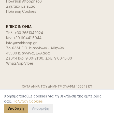
Πολιτική Απορρήτου
Σχετικά με εμάς
Πολιτική Cookies
ΕΠΙΚΟΙΝΩΝΊΑ
Τηλ:
+30 2651042024
Κιν:
+30 6944115044
info@tzakishop.gr
7ο ΧΛΜ. Ε.Ο. Ιωαννίνων - Αθηνών
45500 Ιωάννινα
,
Ελλάδα
Δευτ-Παρ: 9:00-21:00, Σαβ: 9:00-15:00
WhatsApp
·
Viber
ΧΗΤΑ ΑΝΝΑ ΤΟΥ ΔΗΜΗΤΡΙΟΥ
ΑΦΜ:
105648171
ΓΕΜΗ:
191500729000
ΔΟΥ:
Ιωαννίνων
Visa
·
Mastercard
·
Stripe
Χρησιμοποιούμε cookies για τη βελτίωση της εμπειρίας
©
2026
TzakiShop. Όλα τα δικαιώματα διατηρούνται.
σας.
Πολιτική Cookies
Αποδοχή
Απόρριψη