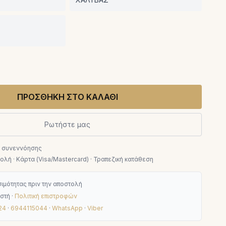
ΠΡΟΣΘΗΚΗ ΣΤΟ ΚΑΛΑΘΙ
Ρωτήστε μας
ν συνεννόησης
λή · Κάρτα (Visa/Mastercard) · Τραπεζική κατάθεση
ιμότητας πριν την αποστολή
στή ·
Πολιτική επιστροφών
24
·
6944115044
·
WhatsApp
·
Viber