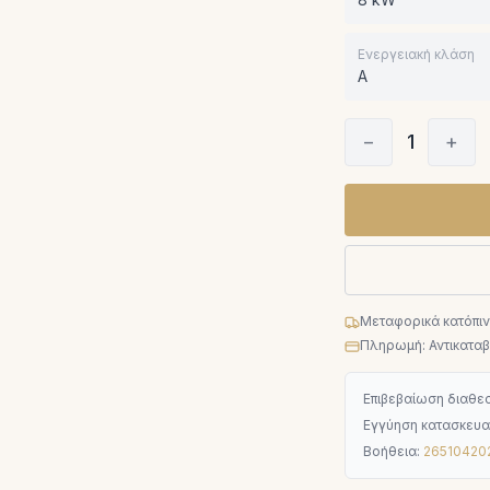
Ενεργειακή κλάση
A
−
1
+
Μεταφορικά κατόπι
Πληρωμή: Αντικαταβο
Επιβεβαίωση διαθεσ
Εγγύηση κατασκευα
Βοήθεια:
26510420