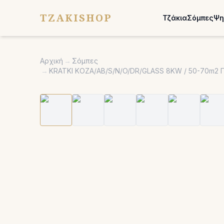
TZAKISHOP
Τζάκια
Σόμπες
Ψη
Αρχική
→
Σόμπες
→
KRATKI KOZA/AB/S/N/O/DR/GLASS 8KW / 50-70m