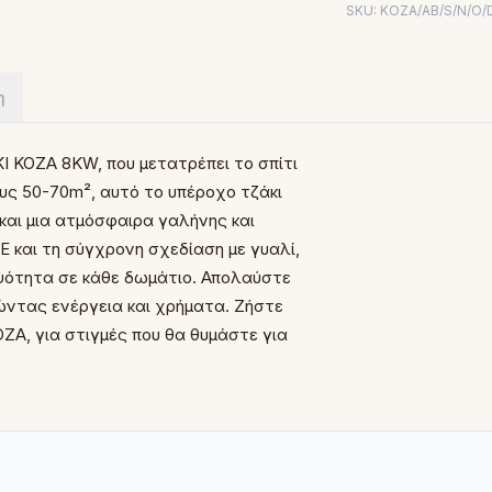
SKU:
KOZA/AB/S/N/O/
η
I KOZA 8KW, που μετατρέπει το σπίτι
υς 50-70m², αυτό το υπέροχο τζάκι
 και μια ατμόσφαιρα γαλήνης και
και τη σύγχρονη σχεδίαση με γυαλί,
μψότητα σε κάθε δωμάτιο. Απολαύστε
ώντας ενέργεια και χρήματα. Ζήστε
ZA, για στιγμές που θα θυμάστε για