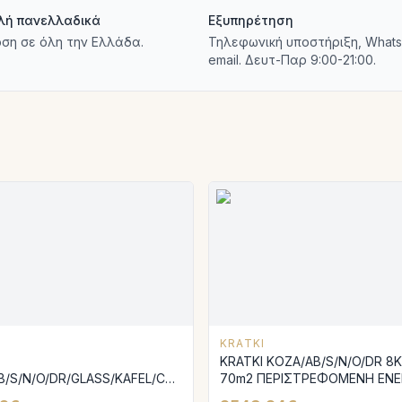
λή πανελλαδικά
Εξυπηρέτηση
ση σε όλη την Ελλάδα.
Τηλεφωνική υποστήριξη, Whats
email. Δευτ-Παρ 9:00-21:00.
KRATKI
KRATKI KOZA/AB/S/N/O/DR 8KW / 50-
B/S/N/O/DR/GLASS/KAFEL/CZERWONY
70m2 ΠΕΡΙΣΤΡΕΦΟΜΕΝΗ ΕΝΕ
50-70m2 ΠΕΡΙΣΤΡΕΦΟΜΕΝΗ
ΣΟΜΠΑ ΑΠΟ ΧΑΛΥΒΑ ΜΕ ΕΣΩ