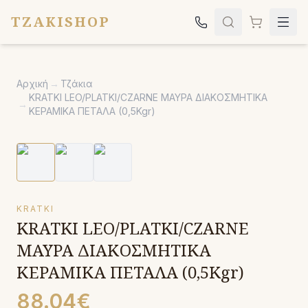
TZAKISHOP
Τζάκια
Αρχική
→
Τζάκια
Σόμπες
KRATKI LEO/PLATKI/CZARNE ΜΑΥΡΑ ΔΙΑΚΟΣΜΗΤΙΚΑ
→
ΚΕΡΑΜΙΚΑ ΠΕΤΑΛΑ (0,5Kgr)
Ψησταριές
Κήπος
Εκκλησιαστικά
Σχετικά
KRATKI
KRATKI LEO/PLATKI/CZARNE
Επικοινωνία
ΜΑΥΡΑ ΔΙΑΚΟΣΜΗΤΙΚΑ
Καλέστε μας:
2651042024
ΚΕΡΑΜΙΚΑ ΠΕΤΑΛΑ (0,5Kgr)
88.04€