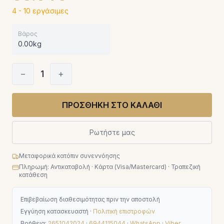
4 - 10 εργάσιμες
Βάρος
0.00kg
−
1
+
ΠΡΟΣΘΗΚΗ ΣΤΟ ΚΑΛΑΘΙ
Ρωτήστε μας
Μεταφορικά κατόπιν συνεννόησης
Πληρωμή: Αντικαταβολή · Κάρτα (Visa/Mastercard) · Τραπεζική
κατάθεση
Επιβεβαίωση διαθεσιμότητας πριν την αποστολή
Εγγύηση κατασκευαστή ·
Πολιτική επιστροφών
Βοήθεια:
2651042024
·
6944115044
·
WhatsApp
·
Viber