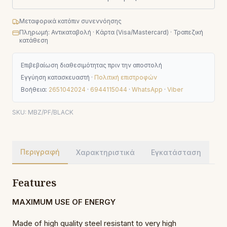
Μεταφορικά κατόπιν συνεννόησης
Πληρωμή: Αντικαταβολή · Κάρτα (Visa/Mastercard) · Τραπεζική
κατάθεση
Επιβεβαίωση διαθεσιμότητας πριν την αποστολή
Εγγύηση κατασκευαστή ·
Πολιτική επιστροφών
Βοήθεια:
2651042024
·
6944115044
·
WhatsApp
·
Viber
SKU:
MBZ/PF/BLACK
Περιγραφή
Χαρακτηριστικά
Εγκατάσταση
Features
MAXIMUM USE OF ENERGY
Made of high quality steel resistant to very high