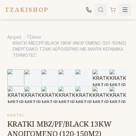
TZAKISHOP
Τζάκια
Αρχική
→
Τζάκια
Σόμπες
KRATKI MBZ/PF/BLACK 13KW ΑΝΟΙΓΟΜΕΝΟ (120-150M2)
→
ΕΝΕΡΓΕΙΑΚΟ ΤΖΑΚΙ ΑΕΡΟΘΕΡΜΟ ΜΕ ΜΑΥΡΑ ΚΕΡΑΜΙΚΑ
Ψησταριές
TERMOTEC
Κήπος
Εκκλησιαστικά
Σχετικά
Επικοινωνία
Καλέστε μας:
2651042024
KRATKI
KRATKI MBZ/PF/BLACK 13KW
ΑΝΟΙΓΟΜΕΝΟ (120-150M2)