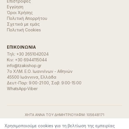
Επιστροφές
Εγγύηση
Όροι Χρήσης
Πολιτική Απορρήτου
Σχετικά με εμάς
Πολιτική Cookies
ΕΠΙΚΟΙΝΩΝΊΑ
Τηλ:
+30 2651042024
Κιν:
+30 6944115044
info@tzakishop.gr
7ο ΧΛΜ. Ε.Ο. Ιωαννίνων - Αθηνών
45500 Ιωάννινα
,
Ελλάδα
Δευτ-Παρ: 9:00-21:00, Σαβ: 9:00-15:00
WhatsApp
·
Viber
ΧΗΤΑ ΑΝΝΑ ΤΟΥ ΔΗΜΗΤΡΙΟΥ
ΑΦΜ:
105648171
ΓΕΜΗ:
191500729000
ΔΟΥ:
Ιωαννίνων
Visa
·
Mastercard
·
Stripe
Χρησιμοποιούμε cookies για τη βελτίωση της εμπειρίας
©
2026
TzakiShop. Όλα τα δικαιώματα διατηρούνται.