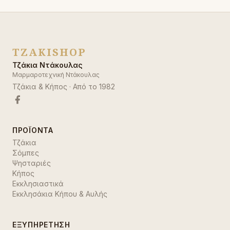
TZAKISHOP
Τζάκια Ντάκουλας
Μαρμαροτεχνική Ντάκουλας
Τζάκια & Κήπος
· Από το
1982
ΠΡΟΪΌΝΤΑ
Τζάκια
Σόμπες
Ψησταριές
Κήπος
Εκκλησιαστικά
Εκκλησάκια Κήπου & Αυλής
ΕΞΥΠΗΡΈΤΗΣΗ