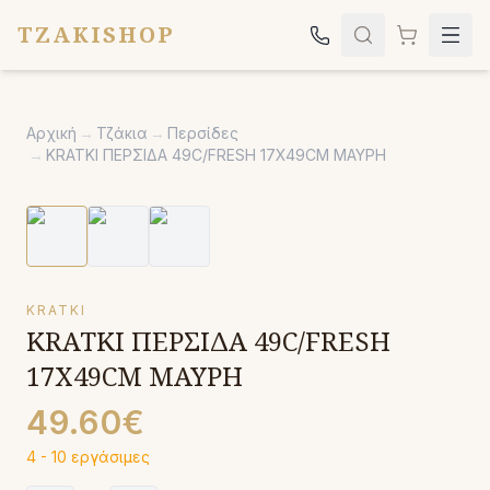
TZAKISHOP
Τζάκια
Αρχική
→
Τζάκια
→
Περσίδες
Σόμπες
→
KRATKI ΠΕΡΣΙΔΑ 49C/FRESH 17X49CM ΜΑΥΡΗ
Ψησταριές
Κήπος
Εκκλησιαστικά
KRATKI
Σχετικά
KRATKI ΠΕΡΣΙΔΑ 49C/FRESH
Επικοινωνία
17X49CM ΜΑΥΡΗ
Καλέστε μας:
2651042024
49.60€
4 - 10 εργάσιμες