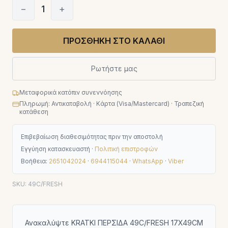
−
1
+
ΠΡΟΣΘΗΚΗ ΣΤΟ ΚΑΛΑΘΙ
Ρωτήστε μας
Μεταφορικά κατόπιν συνεννόησης
Πληρωμή: Αντικαταβολή · Κάρτα (Visa/Mastercard) · Τραπεζική
κατάθεση
Επιβεβαίωση διαθεσιμότητας πριν την αποστολή
Εγγύηση κατασκευαστή ·
Πολιτική επιστροφών
Βοήθεια:
2651042024
·
6944115044
·
WhatsApp
·
Viber
SKU:
49C/FRESH
Ανακαλύψτε KRATKI ΠΕΡΣΙΔΑ 49C/FRESH 17X49CM