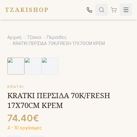
TZAKISHOP
Τζάκια
Αρχική
→
Τζάκια
→
Περσίδες
Σόμπες
→
KRATKI ΠΕΡΣΙΔΑ 70K/FRESH 17X70CM ΚΡΕΜ
Ψησταριές
Κήπος
Εκκλησιαστικά
KRATKI
Σχετικά
KRATKI ΠΕΡΣΙΔΑ 70K/FRESH
Επικοινωνία
17X70CM ΚΡΕΜ
Καλέστε μας:
2651042024
74.40€
4 - 10 εργάσιμες