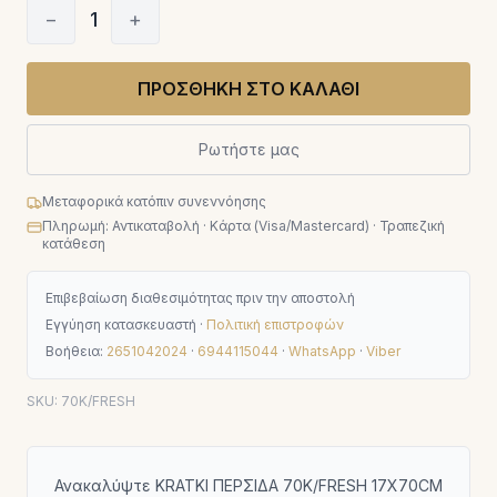
−
1
+
ΠΡΟΣΘΗΚΗ ΣΤΟ ΚΑΛΑΘΙ
Ρωτήστε μας
Μεταφορικά κατόπιν συνεννόησης
Πληρωμή: Αντικαταβολή · Κάρτα (Visa/Mastercard) · Τραπεζική
κατάθεση
Επιβεβαίωση διαθεσιμότητας πριν την αποστολή
Εγγύηση κατασκευαστή ·
Πολιτική επιστροφών
Βοήθεια:
2651042024
·
6944115044
·
WhatsApp
·
Viber
SKU:
70K/FRESH
Ανακαλύψτε KRATKI ΠΕΡΣΙΔΑ 70K/FRESH 17X70CM