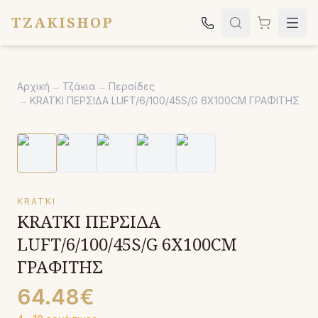
TZAKISHOP
Τζάκια
Αρχική
→
Τζάκια
→
Περσίδες
Σόμπες
→
KRATKI ΠΕΡΣΙΔΑ LUFT/6/100/45S/G 6X100CM ΓΡΑΦΙΤΗΣ
Ψησταριές
Κήπος
Εκκλησιαστικά
KRATKI
Σχετικά
KRATKI ΠΕΡΣΙΔΑ
Επικοινωνία
LUFT/6/100/45S/G 6X100CM
ΓΡΑΦΙΤΗΣ
Καλέστε μας:
2651042024
64.48€