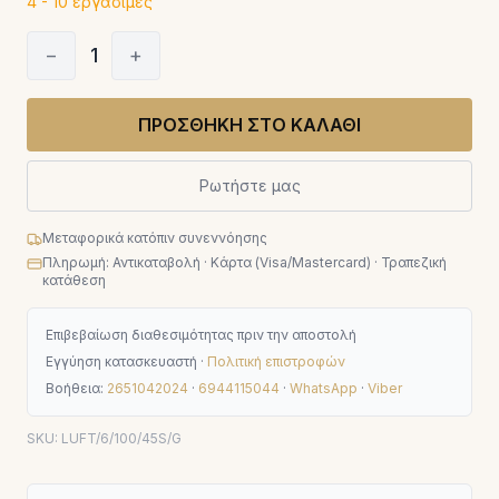
4 - 10 εργάσιμες
−
1
+
ΠΡΟΣΘΗΚΗ ΣΤΟ ΚΑΛΑΘΙ
Ρωτήστε μας
Μεταφορικά κατόπιν συνεννόησης
Πληρωμή: Αντικαταβολή · Κάρτα (Visa/Mastercard) · Τραπεζική
κατάθεση
Επιβεβαίωση διαθεσιμότητας πριν την αποστολή
Εγγύηση κατασκευαστή ·
Πολιτική επιστροφών
Βοήθεια:
2651042024
·
6944115044
·
WhatsApp
·
Viber
SKU:
LUFT/6/100/45S/G