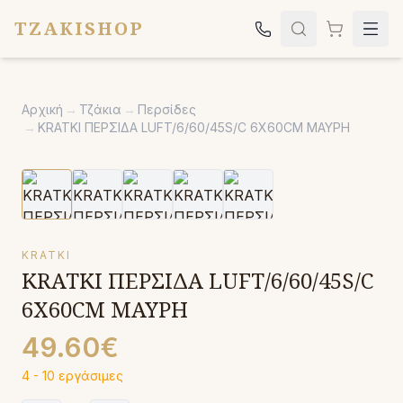
TZAKISHOP
Τζάκια
Αρχική
→
Τζάκια
→
Περσίδες
Σόμπες
→
KRATKI ΠΕΡΣΙΔΑ LUFT/6/60/45S/C 6X60CM ΜΑΥΡΗ
Ψησταριές
Κήπος
Εκκλησιαστικά
KRATKI
Σχετικά
KRATKI ΠΕΡΣΙΔΑ LUFT/6/60/45S/C
Επικοινωνία
6X60CM ΜΑΥΡΗ
Καλέστε μας:
2651042024
49.60€
4 - 10 εργάσιμες