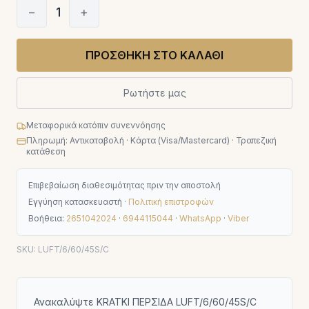
−
1
+
ΠΡΟΣΘΗΚΗ ΣΤΟ ΚΑΛΑΘΙ
Ρωτήστε μας
Μεταφορικά κατόπιν συνεννόησης
Πληρωμή: Αντικαταβολή · Κάρτα (Visa/Mastercard) · Τραπεζική
κατάθεση
Επιβεβαίωση διαθεσιμότητας πριν την αποστολή
Εγγύηση κατασκευαστή ·
Πολιτική επιστροφών
Βοήθεια:
2651042024
·
6944115044
·
WhatsApp
·
Viber
SKU:
LUFT/6/60/45S/C
Ανακαλύψτε KRATKI ΠΕΡΣΙΔΑ LUFT/6/60/45S/C