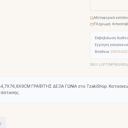
Μεταφορικά κατόπι
Πληρωμή: Αντικαταβο
Επιβεβαίωση διαθεσ
Εγγύηση κατασκευα
Βοήθεια:
26510420
SKU:
LUFT/NP/90/45S
4,7X76,6X9CM ΓΡΑΦΙΤΗΣ ΔΕΞΙΑ ΓΩΝΙΑ στο TzakiShop. Κατασκευα
τάστασης.
η