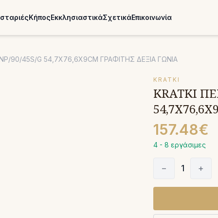
σταριές
Κήπος
Εκκλησιαστικά
Σχετικά
Επικοινωνία
/NP/90/45S/G 54,7X76,6X9CM ΓΡΑΦΙΤΗΣ ΔΕΞΙΑ ΓΩΝΙΑ
KRATKI
KRATKI ΠΕ
54,7X76,6
157.48€
4 - 8 εργάσιμες
−
1
+