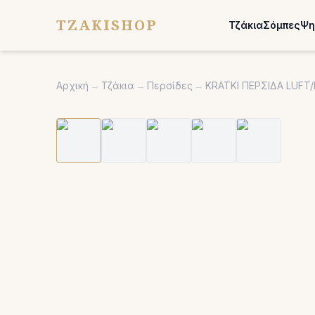
TZAKISHOP
Τζάκια
Σόμπες
Ψη
Αρχική
→
Τζάκια
→
Περσίδες
→
KRATKI ΠΕΡΣΙΔΑ LUFT