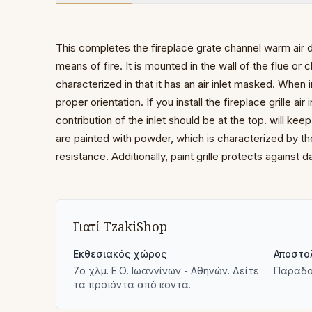
This completes the fireplace grate channel warm
air 
means of fire.
It is mounted
in the wall of the flue o
characterized in that it has
an air inlet masked.
When in
proper orientation.
If you install the fireplace grille air 
contribution of
the inlet should be at the top.
will kee
are painted with powder,
which is characterized by t
resistance.
Additionally, paint
grille protects against
Γιατί TzakiShop
Εκθεσιακός χώρος
Αποστο
7ο χλμ. Ε.Ο. Ιωαννίνων - Αθηνών. Δείτε
Παράδο
τα προϊόντα από κοντά.