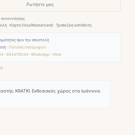
Ρωτήστε μας
ν συνεννόησης
λή · Κάρτα (Visa/Mastercard) · Τραπεζική κατάθεση
ιμότητας πριν την αποστολή
στή ·
Πολιτική επιστροφών
24
·
6944115044
·
WhatsApp
·
Viber
/G
στής: KRATKI. Εκθεσιακός χώρος στα Ιωάννινα.