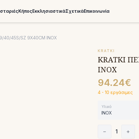
σταριές
Κήπος
Εκκλησιαστικά
Σχετικά
Επικοινωνία
/9/40/45S/SZ 9X40CM INOX
KRATKI
KRATKI ΠΕΡ
INOX
94.24€
4 - 10 εργάσιμες
Υλικό
INOX
−
1
+