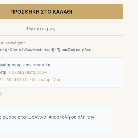
ΠΡΟΣΘΗΚΗ ΣΤΟ ΚΑΛΑΘΙ
Ρωτήστε μας
ν συνεννόησης
λή · Κάρτα (Visa/Mastercard) · Τραπεζική κατάθεση
ιμότητας πριν την αποστολή
στή ·
Πολιτική επιστροφών
24
·
6944115044
·
WhatsApp
·
Viber
SZ
 χώρος στα Ιωάννινα. Αποστολή σε όλη την