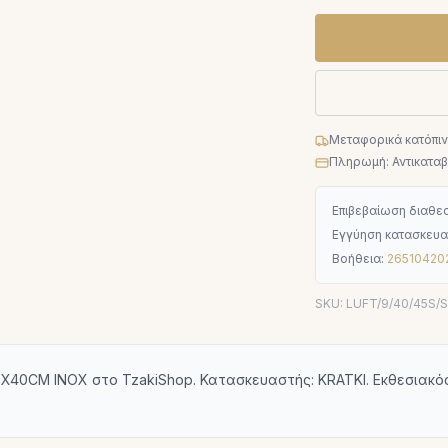
Μεταφορικά κατόπι
Πληρωμή: Αντικαταβο
Επιβεβαίωση διαθεσ
Εγγύηση κατασκευα
Βοήθεια:
26510420
SKU:
LUFT/9/40/45S/
X40CM INOX στο TzakiShop. Κατασκευαστής: KRATKI. Εκθεσιακός