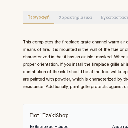
Περιγραφή
Χαρακτηριστικά
Εγκατάστασ
This completes the fireplace grate channel warm
air 
means of fire.
It is mounted
in the wall of the flue o
characterized in that it has
an air inlet masked.
When in
proper orientation.
If you install the fireplace grille air 
contribution of
the inlet should be at the top.
will kee
are painted with powder,
which is characterized by t
resistance.
Additionally, paint
grille protects against
Γιατί TzakiShop
Εκθεσιακός χώρος
Αποστο