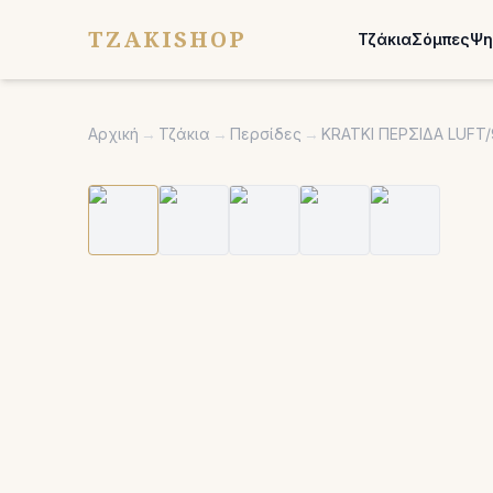
TZAKISHOP
Τζάκια
Σόμπες
Ψη
Αρχική
→
Τζάκια
→
Περσίδες
→
KRATKI ΠΕΡΣΙΔΑ LUFT