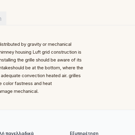
η
distributed by gravity
or mechanical
r chimney housing
Luft grid construction is
stalling the grille should be
aware of its
intake
should be at the bottom, where the
p adequate convection
heated air.
grilles
he color fastness
and heat
 damage
mechanical.
λή πανελλαδικά
Εξυπηρέτηση