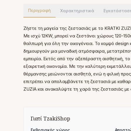
Περιγραφή
Χαρακτηριστικά
Εγκατάστασ
Ζήστε τη μαγεία της ζεστασιάς με το KRATKI ZUZI
Με ισχύ 12KW, μπορεί να ζεστάνει χώρους 120-15
θαλπωρή για όλη την οικογένεια. Το κομψό design
δημιουργούν μια μοναδική ατμόσφαιρα, μετατρέπο
εμπειρία. Εκτός από την αξεπέραστη αισθητική, τ
εξαιρετική οικονομία. Με την καλύτερη εκμετάλλε
θέρμανσης μειώνονται αισθητά, ενώ η φιλική προ
επιτρέπει να απολαμβάνετε τη ζεστασιά με καθαρ
ZUZIA και ανακαλύψτε τη χαρά της ζεστασιάς με 
Γιατί TzakiShop
Εκθεσιακός χώρος
Αποστο