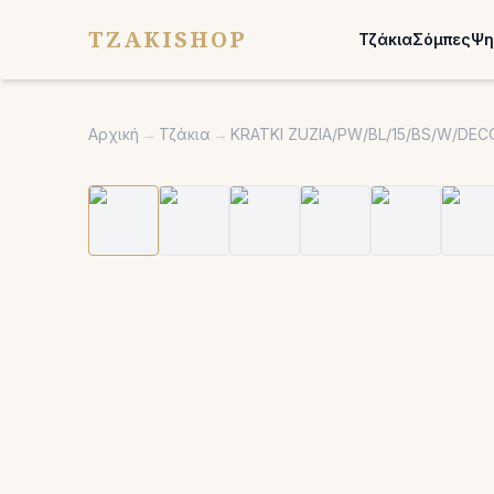
TZAKISHOP
Τζάκια
Σόμπες
Ψη
Αρχική
→
Τζάκια
→
KRATKI ZUZIA/PW/BL/15/BS/W/DEC