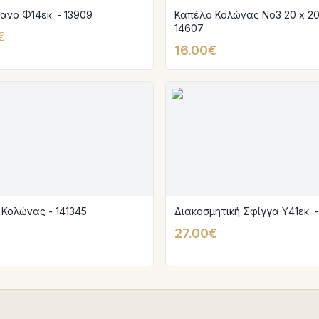
ανο Φ14εκ. - 13909
Καπέλο Κολώνας Νο3 20 x 20ε
14607
€
16.00€
Κολώνας - 141345
Διακοσμητική Σφίγγα Υ41εκ. - 
27.00€