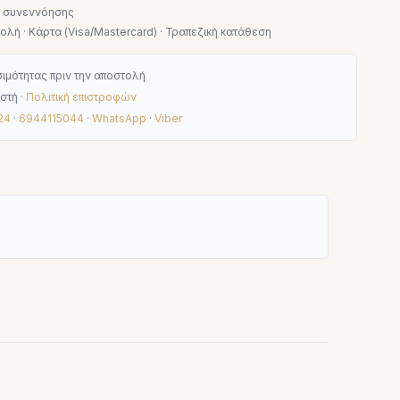
ν συνεννόησης
λή · Κάρτα (Visa/Mastercard) · Τραπεζική κατάθεση
ιμότητας πριν την αποστολή
στή ·
Πολιτική επιστροφών
24
·
6944115044
·
WhatsApp
·
Viber