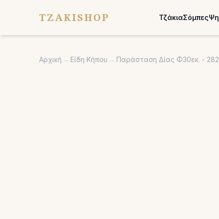
TZAKISHOP
Τζάκια
Σόμπες
Ψη
Αρχική
→
Είδη Κήπου
→
Παράσταση Δίας Φ30εκ. - 28