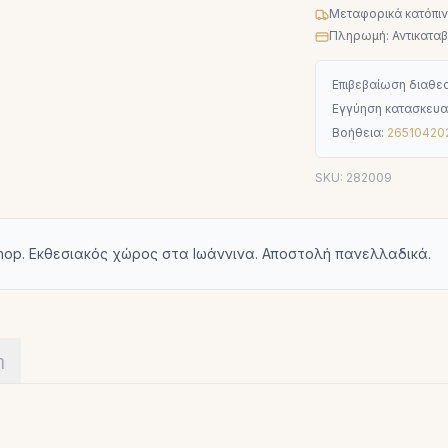
Μεταφορικά κατόπι
Πληρωμή: Αντικαταβο
Επιβεβαίωση διαθεσ
Εγγύηση κατασκευα
Βοήθεια:
26510420
SKU:
282009
hop. Εκθεσιακός χώρος στα Ιωάννινα. Αποστολή πανελλαδικά.
η