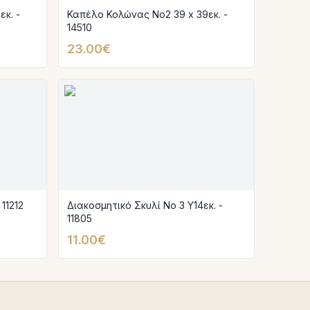
κ. -
Καπέλο Κολώνας Νο2 39 x 39εκ. -
14510
23.00€
11212
Διακοσμητικό Σκυλί Νο 3 Υ14εκ. -
11805
11.00€