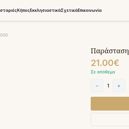
σταριές
Κήπος
Εκκλησιαστικά
Σχετικά
Επικοινωνία
2009
Παράσταση 
21.00€
Σε απόθεμα
−
1
+