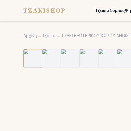
TZAKISHOP
Τζάκια
Σόμπες
Ψη
Αρχική
→
Τζάκια
→
ΤΖΑΚΙ ΕΞΩΤΕΡΙΚΟΥ ΧΩΡΟΥ ΑΝΟΙΧ