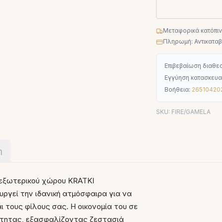
Μεταφορικά κατόπι
Πληρωμή: Αντικαταβο
Επιβεβαίωση διαθεσ
Εγγύηση κατασκευα
Βοήθεια:
26510420
SKU:
FIRE/GAMELA
η
 εξωτερικού χώρου KRATKI
ργεί την ιδανική ατμόσφαιρα για να
ι τους φίλους σας. Η οικονομία του σε
ότητας, εξασφαλίζοντας ζεστασιά