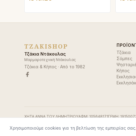
TZAKISHOP
ΠΡΟΪΌΝ
Τζάκια
Τζάκια Ντάκουλας
Σόμπες
Μαρμαροτεχνική Ντάκουλας
Ψησταρι
Τζάκια & Κήπος
· Από το
1982
Κήπος
Εκκλησια
Εκκλησάκ
ΧΗΤΑ ΑΝΝΑ ΤΟΥ ΔΗΜΗΤΡΙΟΥ
ΑΦΜ:
105648171
ΓΕΜΗ:
1915007
Χρησιμοποιούμε cookies για τη βελτίωση της εμπειρίας σας