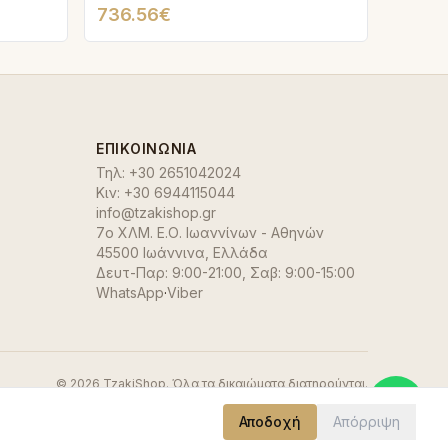
736.56€
ΕΠΙΚΟΙΝΩΝΊΑ
Τηλ:
+30 2651042024
Κιν:
+30 6944115044
info@tzakishop.gr
7ο ΧΛΜ. Ε.Ο. Ιωαννίνων - Αθηνών
45500 Ιωάννινα
,
Ελλάδα
Δευτ-Παρ: 9:00-21:00, Σαβ: 9:00-15:00
WhatsApp
·
Viber
©
2026
TzakiShop. Όλα τα δικαιώματα διατηρούνται.
Αποδοχή
Απόρριψη