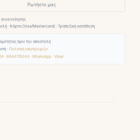
Ρωτήστε μας
ν συνεννόησης
λή · Κάρτα (Visa/Mastercard) · Τραπεζική κατάθεση
ιμότητας πριν την αποστολή
στή ·
Πολιτική επιστροφών
24
·
6944115044
·
WhatsApp
·
Viber