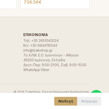
736.56€
ΕΠΙΚΟΙΝΩΝΊΑ
Τηλ:
+30 2651042024
Κιν:
+30 6944115044
info@tzakishop.gr
7ο ΧΛΜ. Ε.Ο. Ιωαννίνων - Αθηνών
45500 Ιωάννινα
,
Ελλάδα
Δευτ-Παρ: 9:00-21:00, Σαβ: 9:00-15:00
WhatsApp
·
Viber
©
2026
TzakiShop. Όλα τα δικαιώματα διατηρούνται.
Αποδοχή
Απόρριψη