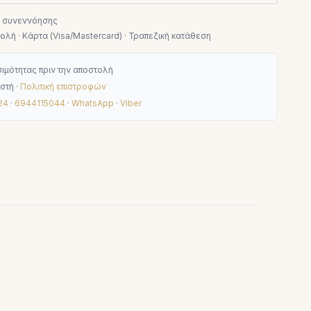
ν συνεννόησης
λή · Κάρτα (Visa/Mastercard) · Τραπεζική κατάθεση
ιμότητας πριν την αποστολή
στή ·
Πολιτική επιστροφών
24
·
6944115044
·
WhatsApp
·
Viber