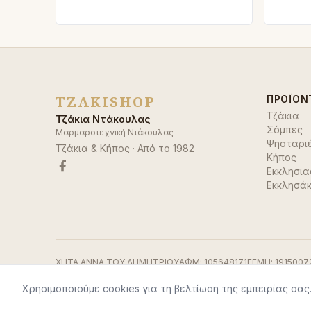
TZAKISHOP
ΠΡΟΪΌΝ
Τζάκια
Τζάκια Ντάκουλας
Σόμπες
Μαρμαροτεχνική Ντάκουλας
Ψησταρι
Τζάκια & Κήπος
· Από το
1982
Κήπος
Εκκλησια
Εκκλησάκ
ΧΗΤΑ ΑΝΝΑ ΤΟΥ ΔΗΜΗΤΡΙΟΥ
ΑΦΜ:
105648171
ΓΕΜΗ:
1915007
Χρησιμοποιούμε cookies για τη βελτίωση της εμπειρίας σας