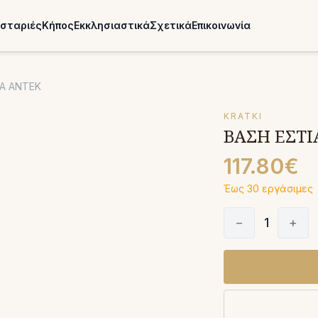
σταριές
Κήπος
Εκκλησιαστικά
Σχετικά
Επικοινωνία
A ANTEK
KRATKI
ΒΑΣΗ ΕΣΤΙ
117.80€
Έως 30 εργάσιμες
−
1
+