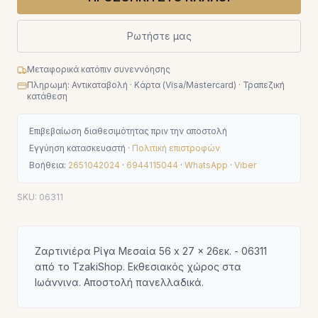
Ρωτήστε μας
Μεταφορικά κατόπιν συνεννόησης
Πληρωμή: Αντικαταβολή · Κάρτα (Visa/Mastercard) · Τραπεζική
κατάθεση
Επιβεβαίωση διαθεσιμότητας πριν την αποστολή
Εγγύηση κατασκευαστή ·
Πολιτική επιστροφών
Βοήθεια:
2651042024
·
6944115044
·
WhatsApp
·
Viber
SKU:
06311
Ζαρτινιέρα Ρίγα Μεσαία 56 x 27 x 26εκ. - 06311
από το TzakiShop. Εκθεσιακός χώρος στα
Ιωάννινα. Αποστολή πανελλαδικά.