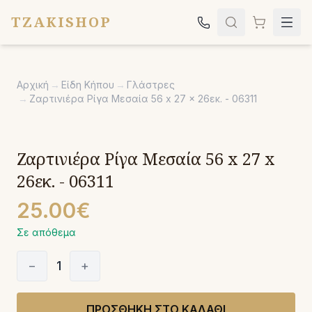
TZAKISHOP
Τζάκια
Αρχική
→
Είδη Κήπου
→
Γλάστρες
Σόμπες
→
Ζαρτινιέρα Ρίγα Μεσαία 56 x 27 x 26εκ. - 06311
Ψησταριές
Κήπος
Ζαρτινιέρα Ρίγα Μεσαία 56 x 27 x
Εκκλησιαστικά
26εκ. - 06311
Σχετικά
25.00€
Επικοινωνία
Σε απόθεμα
Καλέστε μας:
2651042024
−
1
+
ΠΡΟΣΘΗΚΗ ΣΤΟ ΚΑΛΑΘΙ