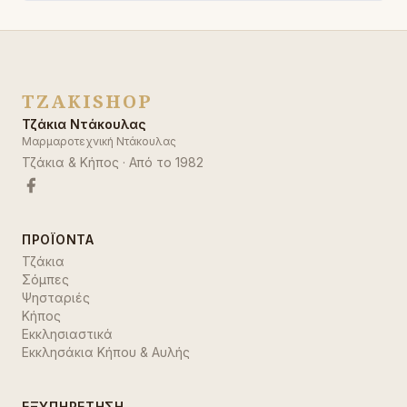
TZAKISHOP
Τζάκια Ντάκουλας
Μαρμαροτεχνική Ντάκουλας
Τζάκια & Κήπος
· Από το
1982
ΠΡΟΪΌΝΤΑ
Τζάκια
Σόμπες
Ψησταριές
Κήπος
Εκκλησιαστικά
Εκκλησάκια Κήπου & Αυλής
ΕΞΥΠΗΡΈΤΗΣΗ