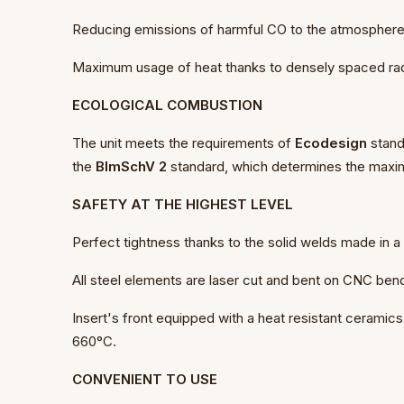
Reducing emissions of harmful CO to the atmosphere b
Maximum usage of heat thanks to densely spaced rad
ECOLOGICAL COMBUSTION
The unit meets the requirements of
Ecodesign
stand
the
BImSchV 2
standard, which determines the max
SAFETY AT THE HIGHEST LEVEL
Perfect tightness thanks to the solid welds made in a 
All steel elements are laser cut and bent on CNC ben
Insert's front equipped with a heat resistant ceramic
660°C.
CONVENIENT TO USE