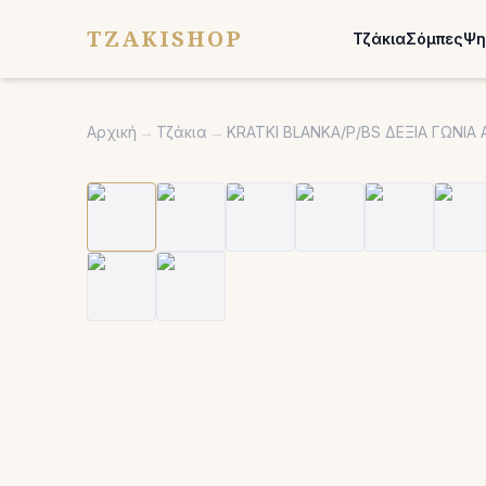
TZAKISHOP
Τζάκια
Σόμπες
Ψη
Αρχική
→
Τζάκια
→
KRATKI BLANKA/P/BS ΔΕΞΙΑ ΓΩΝΙ