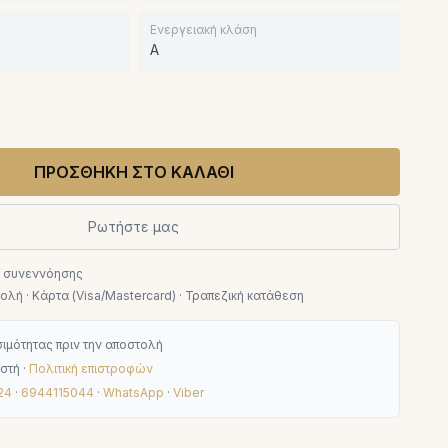
Ενεργειακή κλάση
A
ΠΡΟΣΘΗΚΗ ΣΤΟ ΚΑΛΑΘΙ
Ρωτήστε μας
ν συνεννόησης
λή · Κάρτα (Visa/Mastercard) · Τραπεζική κατάθεση
ιμότητας πριν την αποστολή
στή ·
Πολιτική επιστροφών
24
·
6944115044
·
WhatsApp
·
Viber