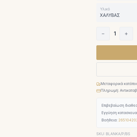
Υλικό
ΧΑΛΥΒΑΣ
−
1
+
Μεταφορικά κατόπι
Πληρωμή: Αντικαταβο
Επιβεβαίωση διαθεσ
Εγγύηση κατασκευα
Βοήθεια:
26510420
SKU:
BLANKA/P/BS