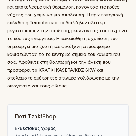
και αποτελεσματική θέρμανση, κάνοντας τις κρύες
νύχτες του χειμώνα μια απόλαυση. Η πρωτοποριακή
επένδυση Termotec και το διπλό βεντιλατέρ
μεγιστοποιούν την απόδοση, μειώνοντας ταυτόχρονα
το κόστος ενέργειας. Η καλαίσθητη σχεδίαση του
δημιουργεί μια ζεστή και φιλόξενη ατμόσφαιρα,
καθιστώντας το το κεντρικό σημείο του καθιστικού
σας. Αφεθείτε στη θαλπωρή και την άνεση που
προσφέρει το KRATKI KASETA/KDZ 6KW και
απολαύστε αμέτρητες στιγμές χαλάρωσης με την
οικογένεια και τους φίλους.
Γιατί TzakiShop
Εκθεσιακός χώρος
7ο χλμ. Ε.Ο. Ιωαννίνων - Αθηνών. Δείτε τα