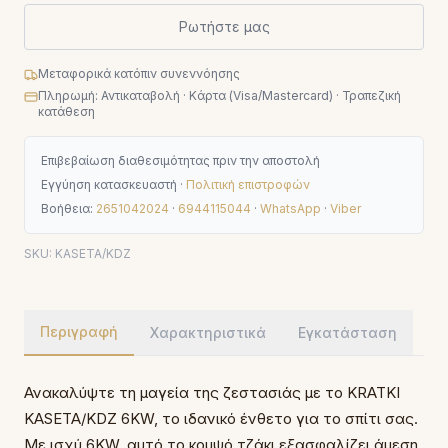
Ρωτήστε μας
Μεταφορικά κατόπιν συνεννόησης
Πληρωμή: Αντικαταβολή · Κάρτα (Visa/Mastercard) · Τραπεζική
κατάθεση
Επιβεβαίωση διαθεσιμότητας πριν την αποστολή
Εγγύηση κατασκευαστή ·
Πολιτική επιστροφών
Βοήθεια:
2651042024
·
6944115044
·
WhatsApp
·
Viber
SKU:
KASETA/KDZ
Περιγραφή
Χαρακτηριστικά
Εγκατάσταση
Ανακαλύψτε τη μαγεία της ζεστασιάς με το KRATKI
KASETA/KDZ 6KW, το ιδανικό ένθετο για το σπίτι σας.
Με ισχύ 6KW, αυτό το κομψό τζάκι εξασφαλίζει άμεση