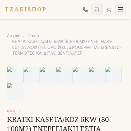
TZAKISHOP
Τζάκια
Αρχική
→
Τζάκια
Σόμπες
KRATKI KASETA/KDZ 6KW (80-100Μ2) ΕΝΕΡΓΕΙΑΚΗ
→
ΕΣΤΙΑ ΑΝΟΙΧΤΗΣ ΟΡΟΦΗΣ ΑΕΡΟΘΕΡΜΗ ΜΕ ΕΠΕΝΔΥΣΗ
Ψησταριές
TERMOTEC KAI ΔΙΠΛΟ ΒΕΝΤΙΛΑΤΕΡ
Κήπος
Εκκλησιαστικά
Σχετικά
Επικοινωνία
Καλέστε μας:
2651042024
KRATKI
KRATKI KASETA/KDZ 6KW (80-
100Μ2) ΕΝΕΡΓΕΙΑΚΗ ΕΣΤΙΑ