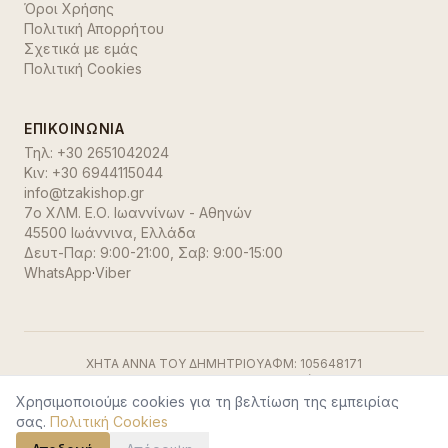
Όροι Χρήσης
Πολιτική Απορρήτου
Σχετικά με εμάς
Πολιτική Cookies
ΕΠΙΚΟΙΝΩΝΊΑ
Τηλ:
+30 2651042024
Κιν:
+30 6944115044
info@tzakishop.gr
7ο ΧΛΜ. Ε.Ο. Ιωαννίνων - Αθηνών
45500 Ιωάννινα
,
Ελλάδα
Δευτ-Παρ: 9:00-21:00, Σαβ: 9:00-15:00
WhatsApp
·
Viber
ΧΗΤΑ ΑΝΝΑ ΤΟΥ ΔΗΜΗΤΡΙΟΥ
ΑΦΜ:
105648171
ΓΕΜΗ:
191500729000
ΔΟΥ:
Ιωαννίνων
Visa
·
Mastercard
·
Stripe
Χρησιμοποιούμε cookies για τη βελτίωση της εμπειρίας
©
2026
TzakiShop. Όλα τα δικαιώματα διατηρούνται.
σας.
Πολιτική Cookies