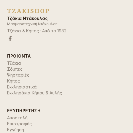
TZAKISHOP
Τζάκια Ντάκουλας
Μαρμαροτεχνική Ντάκουλας
Τζάκια & Κήπος
· Από το
1982
ΠΡΟΪΌΝΤΑ
Τζάκια
Σόμπες
Ψησταριές
Κήπος
Εκκλησιαστικά
Εκκλησάκια Κήπου & Αυλής
ΕΞΥΠΗΡΈΤΗΣΗ
Αποστολή
Επιστροφές
Εγγύηση