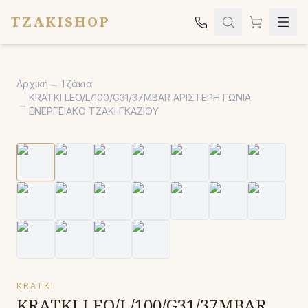
TZAKISHOP
Τζάκια
Αρχική
→
Τζάκια
Σόμπες
KRATKI LEO/L/100/G31/37MBAR ΑΡΙΣΤΕΡΗ ΓΩΝΙΑ
→
ΕΝΕΡΓΕΙΑΚΟ ΤΖΑΚΙ ΓΚΑΖΙΟΥ
Ψησταριές
Κήπος
Εκκλησιαστικά
Σχετικά
Επικοινωνία
Καλέστε μας:
2651042024
KRATKI
KRATKI LEO/L/100/G31/37MBAR