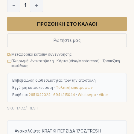
−
1
+
ΠΡΟΣΘΗΚΗ ΣΤΟ ΚΑΛΑΘΙ
Ρωτήστε μας
Μεταφορικά κατόπιν συνεννόησης
Πληρωμή: Αντικαταβολή · Κάρτα (Visa/Mastercard) · Τραπεζική
κατάθεση
Επιβεβαίωση διαθεσιμότητας πριν την αποστολή
Εγγύηση κατασκευαστή ·
Πολιτική επιστροφών
Βοήθεια:
2651042024
·
6944115044
·
WhatsApp
·
Viber
SKU:
17CZ/FRESH
Ανακαλύψτε KRATKI ΠΕΡΣΙΔΑ 17CZ/FRESH