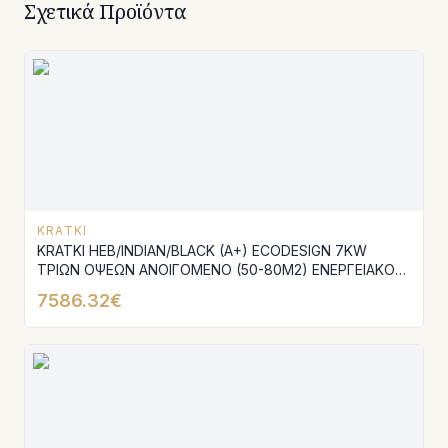
Σχετικά Προϊόντα
KRATKI
KRATKI HEB/INDIAN/BLACK (A+) ECODESIGN 7KW
ΤΡΙΩΝ ΟΨΕΩΝ ΑΝΟΙΓΟΜΕΝΟ (50-80M2) ΕΝΕΡΓΕΙΑΚΟ
ΤΖΑΚΙ ΑΕΡΟΘΕΡΜΟ (NBC/BSL/P/680/280) ΜΕ
7586.32€
ΕΞΩΤΕΡΙΚΗ ΕΠΕΝΔΥΣΗ ΑΕΡΟΘΑΛΑΜΟΥ ΑΠΟ ΓΡΑΝΙΤΗ
INDIAN BLACK ΚΑΙ ΛΕΥΚΑ ΚΕΡΑΜΙΚΑ TERMOTEC