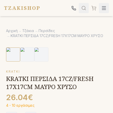
TZAKISHOP
Τζάκια
Αρχική
→
Τζάκια
→
Περσίδες
Σόμπες
→
KRATKI ΠΕΡΣΙΔΑ 17CZ/FRESH 17X17CM ΜΑΥΡΟ ΧΡΥΣΟ
Ψησταριές
Κήπος
Εκκλησιαστικά
KRATKI
Σχετικά
KRATKI ΠΕΡΣΙΔΑ 17CZ/FRESH
Επικοινωνία
17X17CM ΜΑΥΡΟ ΧΡΥΣΟ
Καλέστε μας:
2651042024
26.04€
4 - 10 εργάσιμες