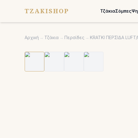
TZAKISHOP
Τζάκια
Σόμπες
Ψη
Αρχική
→
Τζάκια
→
Περσίδες
→
KRATKI ΠΕΡΣΙΔΑ LUFT