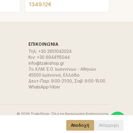
1349.12€
ΕΠΙΚΟΙΝΩΝΊΑ
Τηλ:
+30 2651042024
Κιν:
+30 6944115044
info@tzakishop.gr
7ο ΧΛΜ. Ε.Ο. Ιωαννίνων - Αθηνών
45500 Ιωάννινα
,
Ελλάδα
Δευτ-Παρ: 9:00-21:00, Σαβ: 9:00-15:00
WhatsApp
·
Viber
©
2026
TzakiShop. Όλα τα δικαιώματα διατηρούνται.
Αποδοχή
Απόρριψη