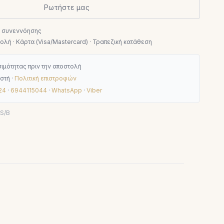
Ρωτήστε μας
ν συνεννόησης
λή · Κάρτα (Visa/Mastercard) · Τραπεζική κατάθεση
ιμότητας πριν την αποστολή
στή ·
Πολιτική επιστροφών
24
·
6944115044
·
WhatsApp
·
Viber
S/B