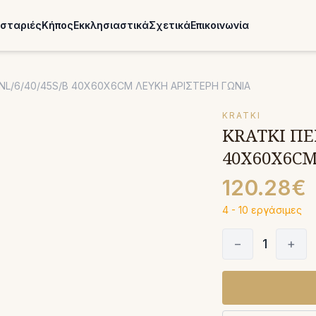
σταριές
Κήπος
Εκκλησιαστικά
Σχετικά
Επικοινωνία
/NL/6/40/45S/B 40X60X6CM ΛΕΥΚΗ ΑΡΙΣΤΕΡΗ ΓΩΝΙΑ
KRATKI
KRATKI ΠΕΡ
40X60X6CM
120.28€
4 - 10 εργάσιμες
−
1
+