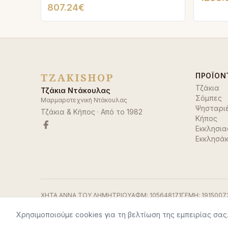
807.24€
TZAKISHOP
ΠΡΟΪΌΝ
Τζάκια
Τζάκια Ντάκουλας
Σόμπες
Μαρμαροτεχνική Ντάκουλας
Ψησταρι
Τζάκια & Κήπος
· Από το
1982
Κήπος
Εκκλησια
Εκκλησάκ
ΧΗΤΑ ΑΝΝΑ ΤΟΥ ΔΗΜΗΤΡΙΟΥ
ΑΦΜ:
105648171
ΓΕΜΗ:
1915007
Χρησιμοποιούμε cookies για τη βελτίωση της εμπειρίας σας