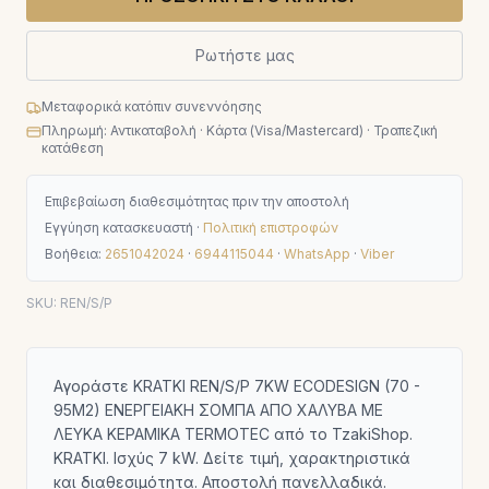
Ρωτήστε μας
Μεταφορικά κατόπιν συνεννόησης
Πληρωμή: Αντικαταβολή · Κάρτα (Visa/Mastercard) · Τραπεζική
κατάθεση
Επιβεβαίωση διαθεσιμότητας πριν την αποστολή
Εγγύηση κατασκευαστή ·
Πολιτική επιστροφών
Βοήθεια:
2651042024
·
6944115044
·
WhatsApp
·
Viber
SKU:
REN/S/P
Αγοράστε KRATKI REN/S/P 7KW ECODESIGN (70 -
95M2) ΕΝΕΡΓΕΙΑΚΗ ΣΟΜΠΑ ΑΠΟ ΧΑΛΥΒΑ ΜΕ
ΛΕΥΚΑ ΚΕΡΑΜΙΚΑ TERMOTEC από το TzakiShop.
KRATKI. Ισχύς 7 kW. Δείτε τιμή, χαρακτηριστικά
και διαθεσιμότητα. Αποστολή πανελλαδικά.