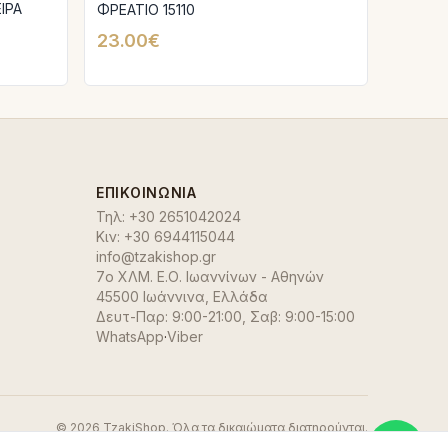
ΙΡΑ
ΦΡΕΑΤΙΟ 15110
23.00€
ΕΠΙΚΟΙΝΩΝΊΑ
Τηλ:
+30 2651042024
Κιν:
+30 6944115044
info@tzakishop.gr
7ο ΧΛΜ. Ε.Ο. Ιωαννίνων - Αθηνών
45500 Ιωάννινα
,
Ελλάδα
Δευτ-Παρ: 9:00-21:00, Σαβ: 9:00-15:00
WhatsApp
·
Viber
©
2026
TzakiShop. Όλα τα δικαιώματα διατηρούνται.