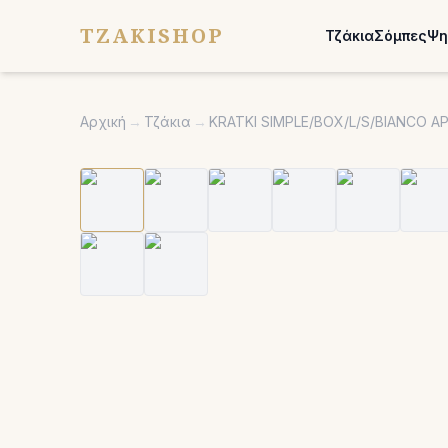
TZAKISHOP
Τζάκια
Σόμπες
Ψη
Αρχική
→
Τζάκια
→
KRATKI SIMPLE/BOX/L/S/BIANCO 