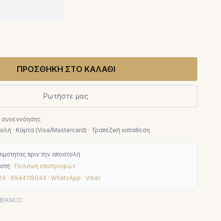
ΠΡΟΣΘΗΚΗ ΣΤΟ ΚΑΛΑΘΙ
Ρωτήστε μας
ν συνεννόησης
λή · Κάρτα (Visa/Mastercard) · Τραπεζική κατάθεση
ιμότητας πριν την αποστολή
στή ·
Πολιτική επιστροφών
24
·
6944115044
·
WhatsApp
·
Viber
/BIANCO