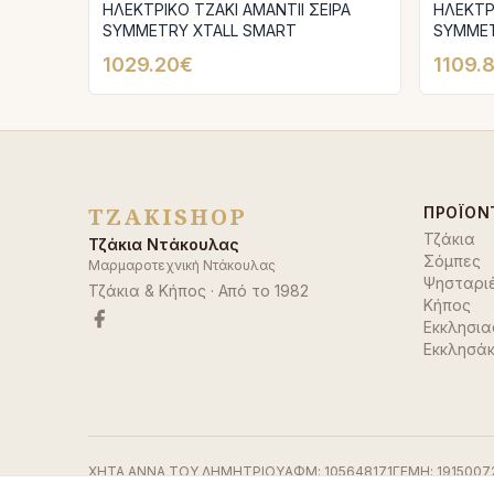
ΗΛΕΚΤΡΙΚΟ ΤΖΑΚΙ AMANTΙI ΣΕΙΡΑ
ΗΛΕΚΤΡΙ
SYMMETRY XTALL SMART
SYMMET
1029.20€
1109.
TZAKISHOP
ΠΡΟΪΌΝ
Τζάκια
Τζάκια Ντάκουλας
Σόμπες
Μαρμαροτεχνική Ντάκουλας
Ψησταρι
Τζάκια & Κήπος
· Από το
1982
Κήπος
Εκκλησια
Εκκλησάκ
ΧΗΤΑ ΑΝΝΑ ΤΟΥ ΔΗΜΗΤΡΙΟΥ
ΑΦΜ:
105648171
ΓΕΜΗ:
1915007