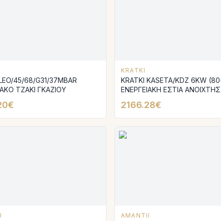
KRATKI
LEO/45/68/G31/37MBAR
KRATKI KASETA/KDZ 6KW (80
ΙΑΚΟ ΤΖΑΚΙ ΓΚΑΖΙΟΥ
ΕΝΕΡΓΕΙΑΚΗ ΕΣΤΙΑ ΑΝΟΙΧΤΗΣ
ΟΡΟΦΗΣ ΑΕΡΟΘΕΡΜΗ ΜΕ ΕΠ
20€
2166.28€
TERMOTEC KAI ΔΙΠΛΟ ΒΕΝΤΙ
I
AMANTII