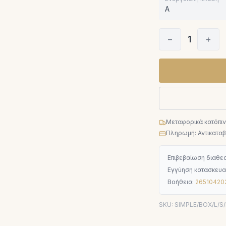
A
−
1
+
Μεταφορικά κατόπι
Πληρωμή: Αντικαταβο
Επιβεβαίωση διαθεσ
Εγγύηση κατασκευα
Βοήθεια:
26510420
SKU:
SIMPLE/BOX/L/S