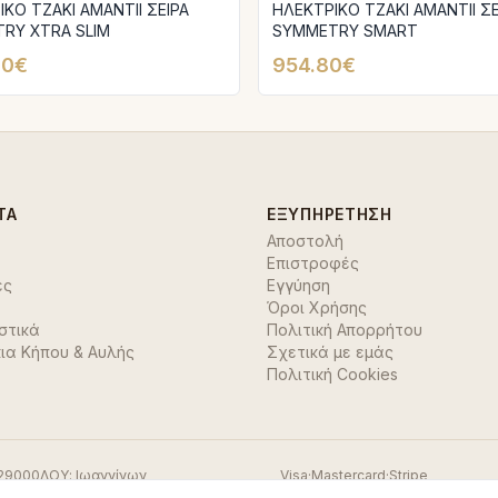
ΚΟ ΤΖΑΚΙ AMANTIΙ ΣΕΙΡΑ
ΗΛΕΚΤΡΙΚΟ ΤΖΑΚΙ AMANTIΙ ΣΕ
RY XTRA SLIM
SYMMETRY SMART
80€
954.80€
ΤΑ
ΕΞΥΠΗΡΈΤΗΣΗ
Αποστολή
Επιστροφές
ές
Εγγύηση
Όροι Χρήσης
στικά
Πολιτική Απορρήτου
ια Κήπου & Αυλής
Σχετικά με εμάς
Πολιτική Cookies
29000
ΔΟΥ:
Ιωαννίνων
Visa
·
Mastercard
·
Stripe